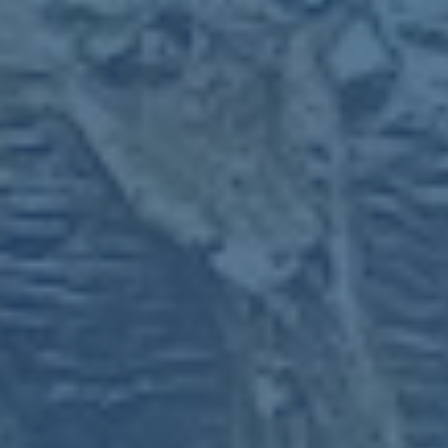
进球数与角球等衍生玩法的价值
世界杯投注攻略中，进球数大于小、双方球队是否都
有进球、角球数等衍生玩法常被忽视，但在特定比赛
中反而比赛果更具有可预测性。进攻风格鲜明、边路
传中频繁的球队容易产生角球大球，而对战双方一攻
一守时，角球往往集中在一侧，出现“角球让球盘”具有
一定优势。例如在面对弱旅摆大巴的场景下，强队虽
然可能难以早早破门，但长时间围攻带来的持续起脚
与折射会推高角球数，此类场次角球大于某一数值往
往比简单猜比分更稳定。进球数方面，如果两支球队
防守能力一般但进攻端效率也不高，市场情绪容易认
为“强队必进多球”，然而实战中往往出现久攻不下的剧
本，理性做法是结合球队过去面对密集防守时的转化
率 考察是否值得追捧大球。
长线玩法 世界杯冠军 金靴等的布局思路