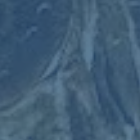
除了单场赛事，2026世界杯的长线玩法同样颇具吸引
力，比如冠军、晋级名次、金靴、最佳新人等。很多
人习惯将全部筹码压在最热门的两三支球队身上，却
忽略了赔率与难度往往不成正比。在冠军投注中，可
以考虑“主力阵容平均年龄”“板凳深度”“淘汰赛潜在对手
路径”等因素。某些球队虽然星味十足，但关键位置缺
少替补，一旦出现伤病，整体战力下滑明显，冠军之
路反而不如整体均衡的球队稳健。金靴投注方面，则
更应关注球队进攻战术与小组赛对手强弱。往往小组
签运较佳、首发前锋不轻易被换下的球队，其锋线核
心更容易通过小组赛刷出高进球数，为金靴排名奠定
基础。一个实用策略是 选择一至两名热门射手搭配一
名赔率相对较高但战术地位极稳的暗黑马，从而通过
组合方式摊薄风险。
案例分析 如何识别“伪强队”和“价值黑马”