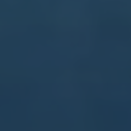
电话
024-7493057
栏目导航
关于我们
服务优势
团队介绍
新闻资讯
联系我们
友情链接