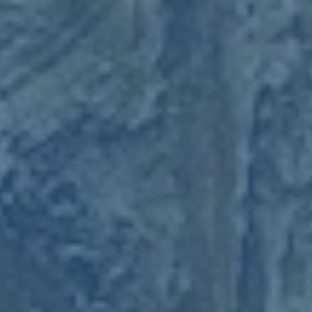
在历届世界杯中，所谓的“伪强队”屡见不鲜 外界期待
值极高，但因战术僵化、更衣室不稳或伤病困扰而表
现低于预期。识别这类球队的一个关键指标是: 预选赛
和热身赛中对阵强队时的表现是否有说服力。若一支
球队主要靠在弱势对手身上刷大比分，而在强强对话
中缺乏有效进攻组织，世界杯正赛面对防守更严密的
对手时，很容易陷入进攻乏力甚至被爆冷。相反，很
多“价值黑马”在预选赛阶段就有迹可循，他们的特点通
常是战术体系稳定 防守纪律严谨 转换效率高，即使阵
中缺乏大牌球星，也能凭借整体性在单场淘汰赛中撼
动传统豪门。投注者若能通过友谊赛、洲际赛事表现
及教练生涯战术风格提前锁定这些球队，就能在小组
赛首轮甚至第二轮之前抓住较高赔率的机会。
资金管理与心理控制是世界杯投注的底层安全网