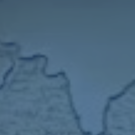
多种投注市场中应该关注的重点赛果 胜平负与让球盘
策略
在所有世界杯投注选项中，最直观的就是胜平负以及
让球盘。对大多数投注者而言，小组赛阶段更容易被
情绪影响，比如盲目押注老牌强队全胜出线。然而更
务实的做法是结合小组形势与球队动机进行拆解。以
一个典型案例为例 某强队小组头两轮取得连胜，提前
锁定头名出线，最后一轮面对实力有限的对手，机构
开出较深的让球盘。此时很多人会认为强队继续大胜
“顺理成章”，但实际中主教练倾向轮换主力，球员避免
受伤，比赛节奏往往趋于保守甚至松懈，让球盘往往
对上盘不利。此时更稳妥的思路是评估轮换阵容的战
斗力与对手求分欲望，谨慎选择小球或者受让一方。