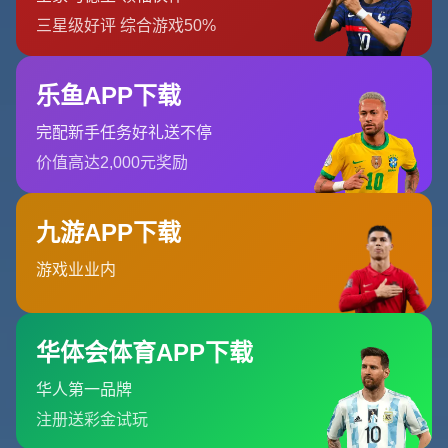
当四年一度的世界杯重回视野时，无论是深度球迷还
是普通观众，都会被这场全球盛宴点燃激情。相较以
往，2026世界杯将由多国承办，参赛队伍扩军，赛制
变化显著，这不仅改变了观赛体验，也在无形中重塑
了世界杯投注思路。很多人以为押热门强队就等于稳
赢，但在变数极大的世界杯赛场，简单直觉往往是风
险最高的做法。想要在世界杯投注中做到理性参与、
提高命中率、控制风险，必须对赛制、球队特征、赔
率逻辑以及资金管理有系统的理解与规划。
世界杯赛制变动对投注的核心影响