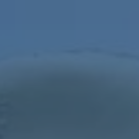
方，往往意味着该球队存在信息层面的优势，如战术
匹配、心理优势或赛程体能占优。