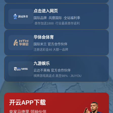
404错误
此页面可能已被移动或删除。
返回首页