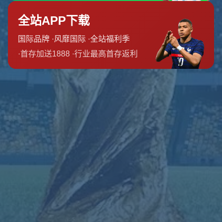
PG电子官方网站为用户提供安全便捷的在线娱乐体验，涵盖
多样化电子游戏内容与高清界面展示，支持多终端访...
联系我们
地址
新疆维吾尔自治区塔城地区额敏县阔什比克良种场
邮箱
admin@zh-cn-pgsoftgaming.com
电话
024-7493057