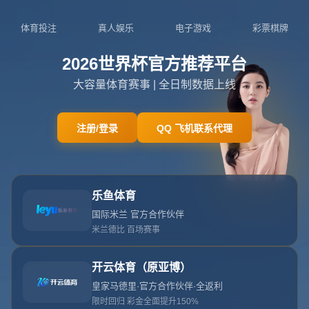
404
网站首页
404