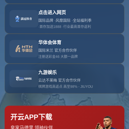
404错误
此页面可能已被移动或删除。
返回首页