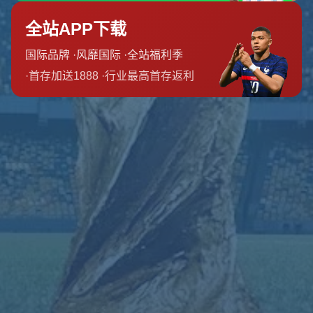
PG电子官方网站为用户提供安全便捷的在线娱乐体验，涵盖
多样化电子游戏内容与高清界面展示，支持多终端访...
联系我们
地址
新疆维吾尔自治区塔城地区额敏县阔什比克良种场
邮箱
admin@zh-cn-pgsoftgaming.com
电话
024-7493057