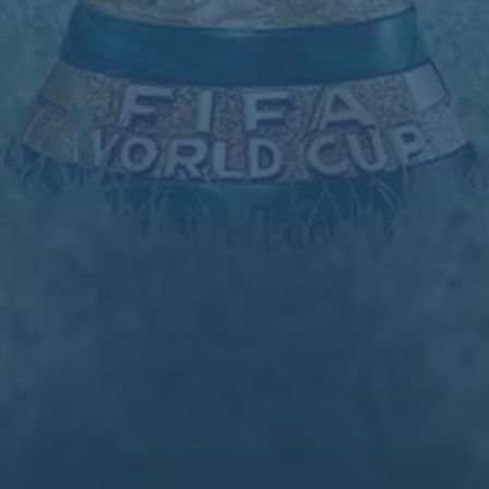
栏目导航
关于我们
服务优势
团队介绍
新闻资讯
联系我们
友情链接
友情链接