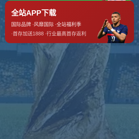
PG电子官方网站为用户提供安全便捷的在线娱乐体验，涵盖
多样化电子游戏内容与高清界面展示，支持多终端访...
联系我们
地址
新疆维吾尔自治区塔城地区额敏县阔什比克良种场
邮箱
admin@zh-cn-pgsoftgaming.com
电话
024-7493057