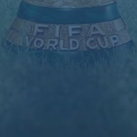
栏目导航
关于我们
服务优势
团队介绍
新闻资讯
联系我们
友情链接
友情链接