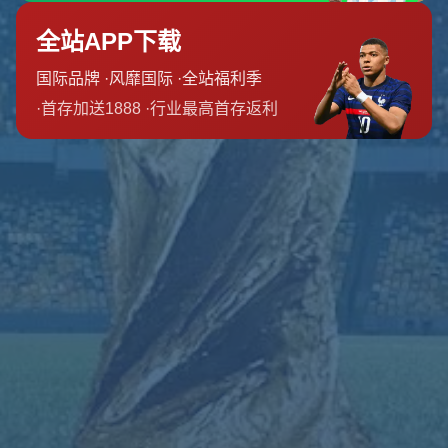
PG电子官方网站为用户提供安全便捷的在线娱乐体验，涵盖
多样化电子游戏内容与高清界面展示，支持多终端访...
联系我们
地址
新疆维吾尔自治区塔城地区额敏县阔什比克良种场
邮箱
admin@zh-cn-pgsoftgaming.com
电话
024-7493057