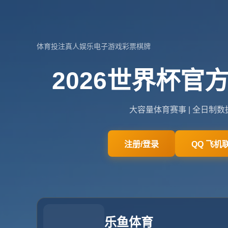
admin@zh-cn-pgsoftgaming.com
024-7