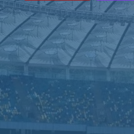
订阅我们
PG电子官方网站为用户提供安全便捷
游戏内容与高清界面展示，支持多终