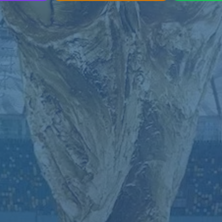
的在线娱乐体验，涵盖多样化电子
端访