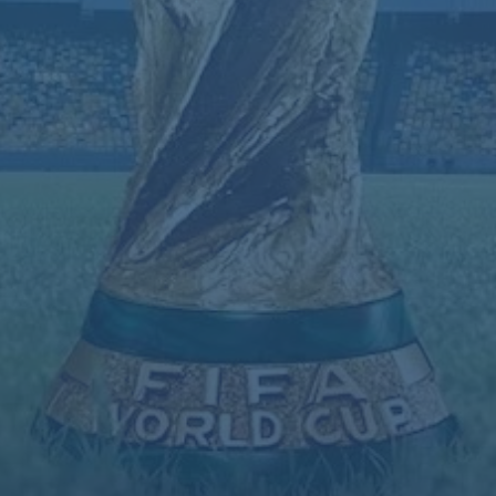
们
栏目导航
关于我们
维吾尔自治区塔城地区额敏县
服务优势
比克良种场