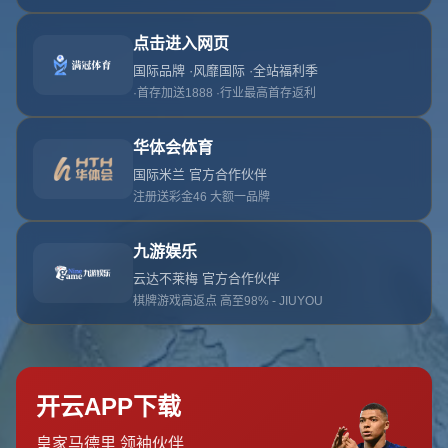
404错误
此页面可能已被移动或删除。
返回首页