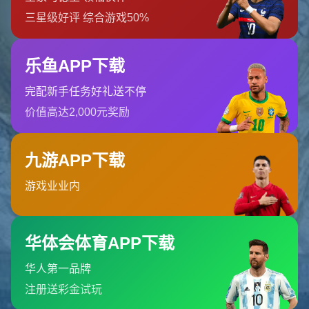
订阅我们
PG电子官方网站为用户提供安全便捷的在线娱
乐体验，涵盖多样化电子游戏内容与高清界面展
示，支持多终端访