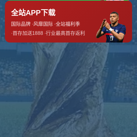
PG电子官方网站为用户提供安全便捷的在线娱乐体验，涵盖
多样化电子游戏内容与高清界面展示，支持多终端访...
联系我们
地址
新疆维吾尔自治区塔城地区额敏县阔什比克良种场
邮箱
admin@zh-cn-pgsoftgaming.com
电话
024-7493057