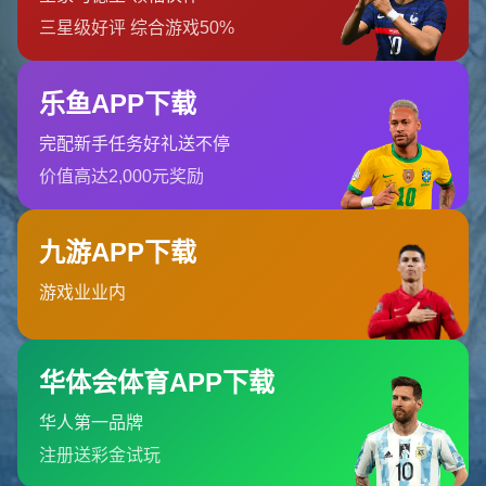
订阅我们
PG电子官方网站为用户提供安全便捷的在线娱
乐体验，涵盖多样化电子游戏内容与高清界面展
示，支持多终端访