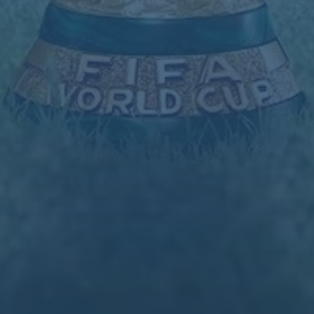
栏目导航
关于我们
服务优势
团队介绍
新闻资讯
联系我们
友情链接
友情链接