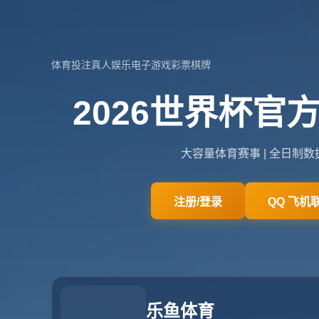
admin@zh-cn-pgsoftgaming.com
024-7