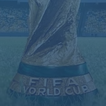
们
栏目导航
关于我们
维吾尔自治区塔城地区额敏县
服务优势
比克良种场