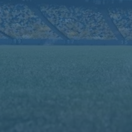
联系我
PG电子官方网站为用户提供安全便捷的
地址
在线娱乐体验，涵盖多样化电子游戏内
新疆
容与高清界面展示，支持多终端访...
阔什