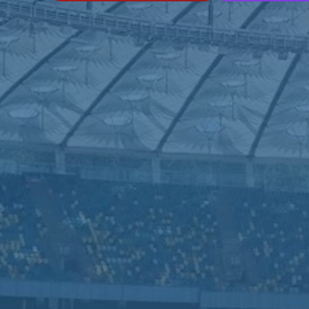
订阅我们
PG电子官方网站为用户提供安全便捷
游戏内容与高清界面展示，支持多终