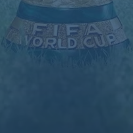
栏目导航
关于我们
服务优势
团队介绍
新闻资讯
联系我们
友情链接
友情链接