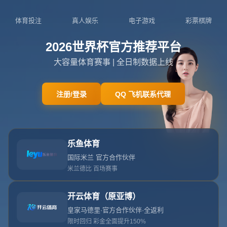
404
网站首页
404