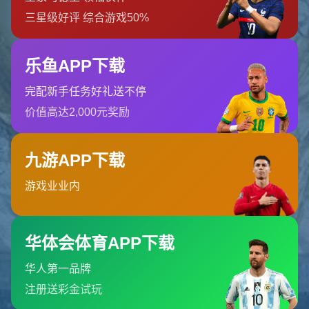
订阅我们
PG电子官方网站为用户提供安全便捷的在线娱
乐体验，涵盖多样化电子游戏内容与高清界面展
示，支持多终端访