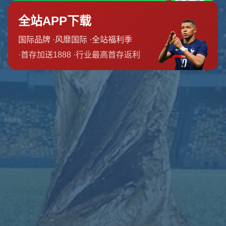
PG电子官方网站为用户提供安全便捷的在线娱乐体验，涵盖
多样化电子游戏内容与高清界面展示，支持多终端访...
联系我们
地址
新疆维吾尔自治区塔城地区额敏县阔什比克良种场
邮箱
admin@zh-cn-pgsoftgaming.com
电话
024-7493057