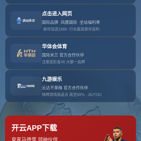
404错误
此页面可能已被移动或删除。
返回首页