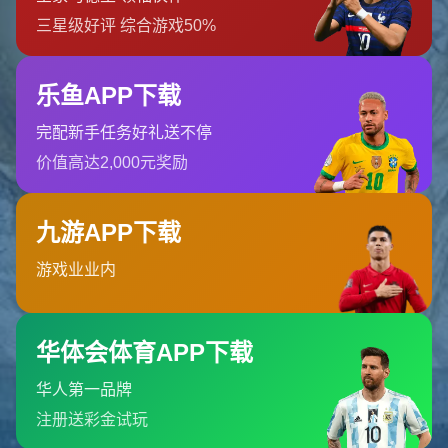
订阅我们
PG电子官方网站为用户提供安全便捷的在线娱
乐体验，涵盖多样化电子游戏内容与高清界面展
示，支持多终端访