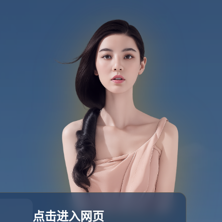
立即咨询
团队介绍
新闻资讯
联系我们