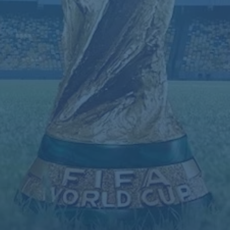
们
栏目导航
关于我们
维吾尔自治区塔城地区额敏县
服务优势
比克良种场