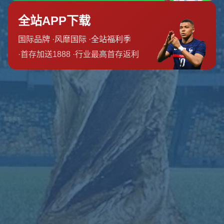
PG电子官方网站为用户提供安全便捷的在线娱乐体验，涵盖
多样化电子游戏内容与高清界面展示，支持多终端访...
联系我们
地址
新疆维吾尔自治区塔城地区额敏县阔什比克良种场
邮箱
admin@zh-cn-pgsoftgaming.com
电话
024-7493057