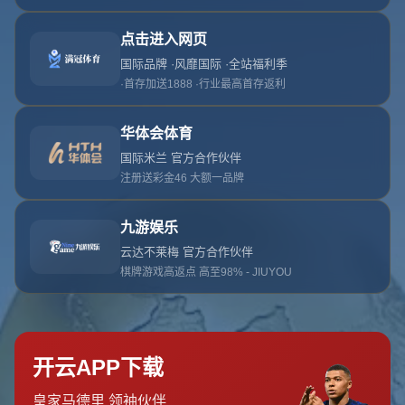
404错误
此页面可能已被移动或删除。
返回首页