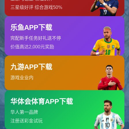
订阅我们
PG电子官方网站为用户提供安全便捷的在线娱
乐体验，涵盖多样化电子游戏内容与高清界面展
示，支持多终端访