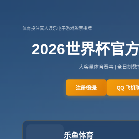
admin@zh-cn-pgsoftgaming.com
024-7