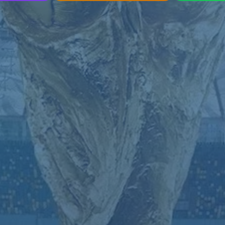
的在线娱乐体验，涵盖多样化电子
端访