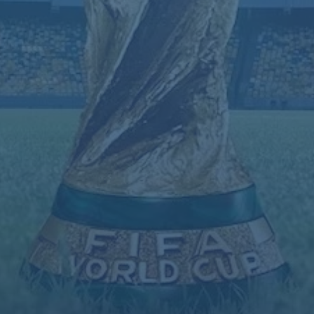
们
栏目导航
关于我们
维吾尔自治区塔城地区额敏县
服务优势
比克良种场