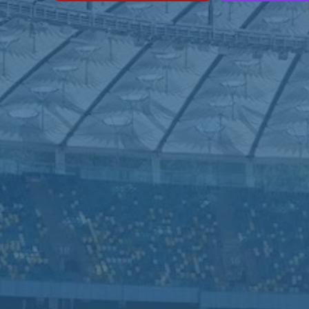
订阅我们
PG电子官方网站为用户提供安全便捷
游戏内容与高清界面展示，支持多终