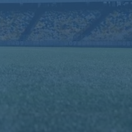
友情链接
友情链接